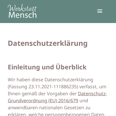
Zum
Inhalt
Toggl
springen
Navig
Osteopathie
Datenschutzerklärung
Physiotherapie
Infos
Einleitung und Überblick
Über uns
Wir haben diese Datenschutzerklärung
(Fassung 23.11.2021-111886235) verfasst, um
Praxis
Ihnen gemäß der Vorgaben der
Datenschutz-
Grundverordnung (EU) 2016/679
und
Kontakt
anwendbaren nationalen Gesetzen zu
erklären, welche personenbezogenen Daten